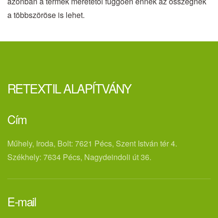
azonban a termék méretétől függően ennek az összegnek
a többszöröse is lehet.
RETEXTIL ALAPÍTVÁNY
Cím
Műhely, Iroda, Bolt: 7621 Pécs, Szent István tér 4.
Székhely: 7634 Pécs, Nagydeindoli út 36.
E-mail