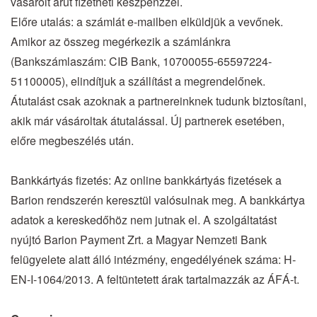
vásárolt árut fizetheti készpénzzel.
Előre utalás: a számlát e-mailben elküldjük a vevőnek.
Amikor az összeg megérkezik a számlánkra
(Bankszámlaszám: CIB Bank, 10700055-65597224-
51100005), elindítjuk a szállítást a megrendelőnek.
Átutalást csak azoknak a partnereinknek tudunk biztosítani,
akik már vásároltak átutalással. Új partnerek esetében,
előre megbeszélés után.
Bankkártyás fizetés: Az online bankkártyás fizetések a
Barion rendszerén keresztül valósulnak meg. A bankkártya
adatok a kereskedőhöz nem jutnak el. A szolgáltatást
nyújtó Barion Payment Zrt. a Magyar Nemzeti Bank
felügyelete alatt álló intézmény, engedélyének száma: H-
EN-I-1064/2013. A feltüntetett árak tartalmazzák az ÁFÁ-t.