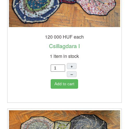
120 000 HUF
each
Csillagdara I
1 item in stock
+
–
Add to cart