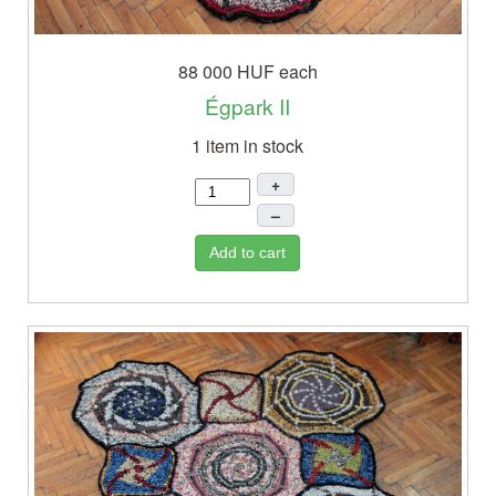
88 000 HUF
each
Égpark II
1 item in stock
+
–
Add to cart