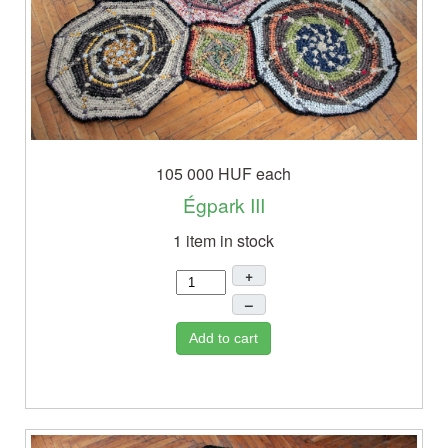
105 000 HUF
each
Égpark III
1 item in stock
+
–
Add to cart