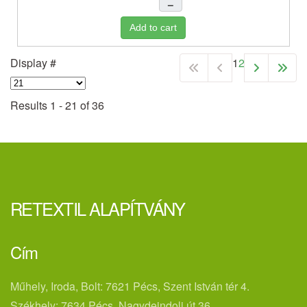
–
Add to cart
Display #
1
2
Results 1 - 21 of 36
RETEXTIL ALAPÍTVÁNY
Cím
Műhely, Iroda, Bolt: 7621 Pécs, Szent István tér 4.
Székhely: 7634 Pécs, Nagydeindoli út 36.