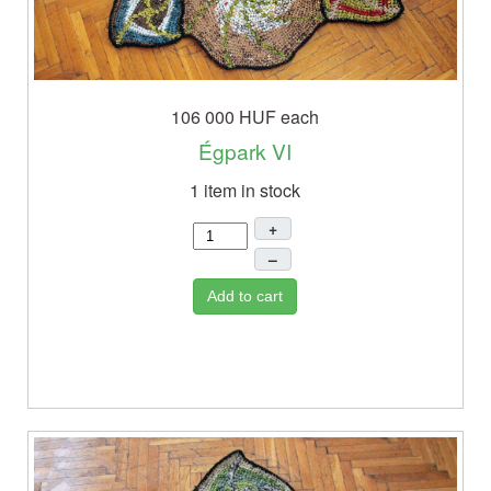
106 000 HUF
each
Égpark VI
1 item in stock
+
–
Add to cart