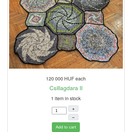
120 000 HUF
each
Csillagdara II
1 item in stock
+
–
Add to cart