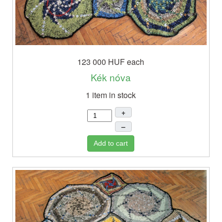
123 000 HUF
each
Kék nóva
1 item in stock
+
–
Add to cart