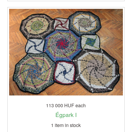
113 000 HUF
each
Égpark I
1 item in stock