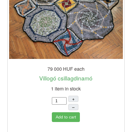
79 000 HUF
each
Villogó csillagdinamó
1 item in stock
+
–
Add to cart