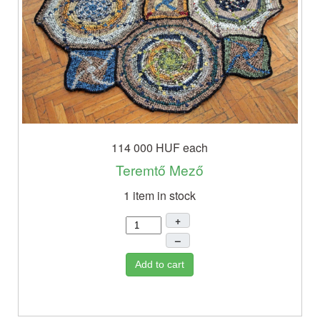
114 000 HUF
each
Teremtő Mező
1 item in stock
+
–
Add to cart