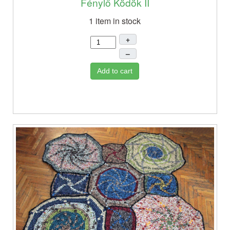
Fénylő Ködök II
1 item in stock
+
–
Add to cart