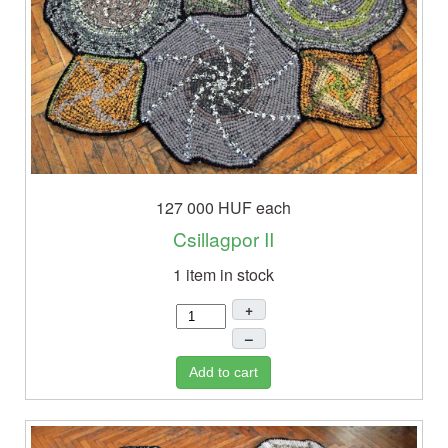
127 000 HUF
each
Csillagpor II
1 item in stock
+
–
Add to cart