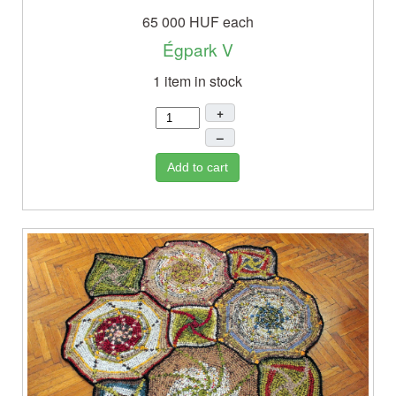
65 000 HUF
each
Égpark V
1 item in stock
+
–
Add to cart