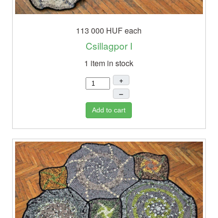
113 000 HUF
each
Csillagpor I
1 item in stock
+
–
Add to cart