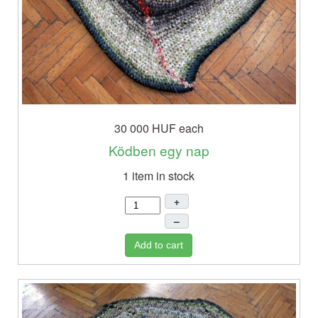
30 000 HUF
each
Ködben egy nap
1 item in stock
+
–
Add to cart